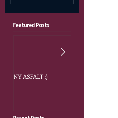
Featured Posts
NY ASFALT :)
RIDEKURS send m
til:
rideskolen@walbe
o
Recent Posts