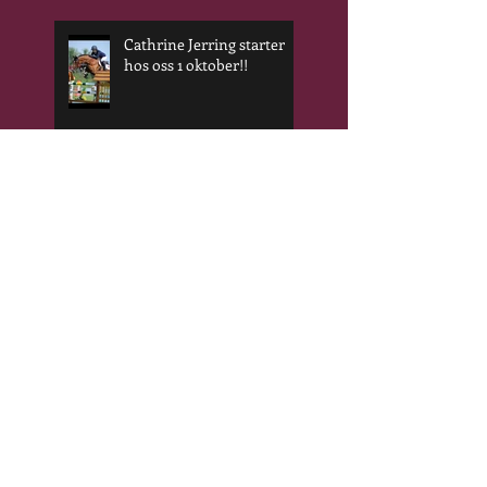
Cathrine Jerring starter
hos oss 1 oktober!!
Rideskolestevne 25.
september
WEEKENDKURS 11-12
september
Search By Tags
Ingen tagger enda.