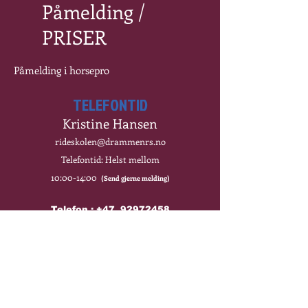
Påmelding /
PRISER
Påmelding i horsepro
TELEFONTID
Kristine Hansen
rideskolen@drammenrs.no
Telefontid: Helst mellom
10:00-14:00
(Send gjerne melding)
Telefon : +47
92972458
ADRESS
E
DRS AS
Fruktveien 25, 34o2 LIER