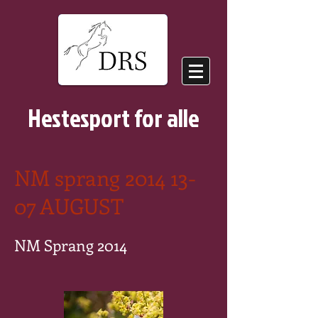
Hestesport for alle
NM sprang
2014 13-
07
AUGUST
NM Sprang 2014